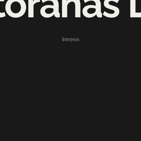
toranas 
Interjeras