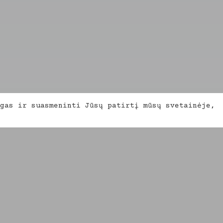
gas ir suasmeninti Jūsų patirtį mūsų svetainėje,
 ART.IS.DESIGN.