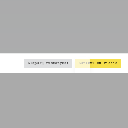
Slapukų nustatymai
Sutikti su visais