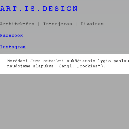
ART.IS.DESIGN
Architektūra | Interjeras | Dizainas
Facebook
Instagram
Linkedin
Norėdami Jums suteikti aukščiausio lygio paslau
naudojame slapukus. (angl. „cookies“).
2026 metų spalva
·
PANTONE 11-4201 Cloud Dancer
·
© 2026
Shopping Basket