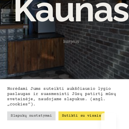
Kaunas
Interjeras
Norėdami Jums suteikti aukščiausio lygio
paslaugas ir suasmeninti Jūsų patirtį mūsų
svetainėje, naudojame slapukus. (angl.
„cookies“).
Slapukų nustatymai
Sutikti su visais