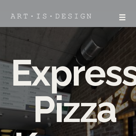
ART.IS.DESIGN
Architektūra | Interjeras | Dizainas
Expres
Pizza