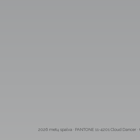
Kalnėnuose
Architektūra
2026 metų spalva
·
PANTONE 11-4201 Cloud Dancer
·