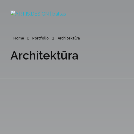
ART.IS.DESIGN
Architektūra | Interjeras | Dizainas
Home
Portfolio
Architektūra
Architektūra
Namas Vilniuje
Klasikinis n