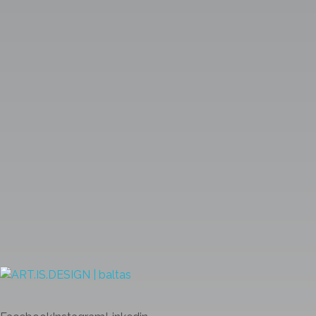
Vilniuje
Architektūra
Architektūra
Namas miške
Architektūra
ART.IS.DESIGN
Architektūra | Interjeras | Dizainas