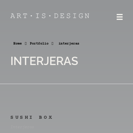
ART.IS.DESIGN
Architektūra | Interjeras | Dizainas
Home
Portfolio
interjeras
INTERJERAS
SUSHI BOX
Interjeras