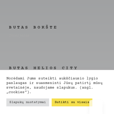
BUTAS BOKŠTE
Interjeras
BUTAS HELIOS CITY
Interjeras
Norėdami Jums suteikti aukščiausio lygio
paslaugas ir suasmeninti Jūsų patirtį mūsų
svetainėje, naudojame slapukus. (angl.
„cookies“).
Slapukų nustatymai
Sutikti su visais
RESTORANAS DINE