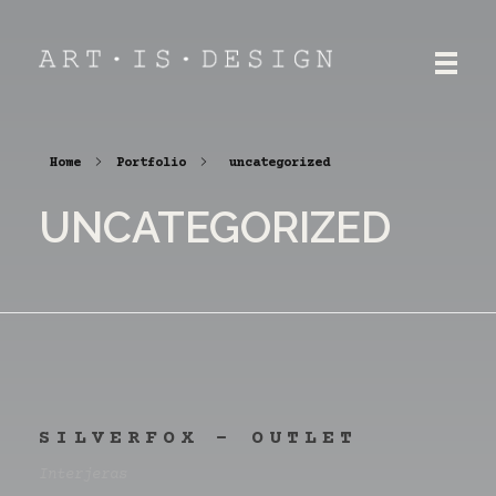
ART.IS.DESIGN
Architektūra | Interjeras | Dizainas
Home
Portfolio
uncategorized
UNCATEGORIZED
SILVERFOX – OUTLET
Interjeras