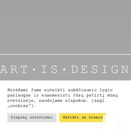
ART.IS.DESIGN
Architektūra | Interjeras | Dizainas
Norėdami Jums suteikti aukščiausio lygio
paslaugas ir suasmeninti Jūsų patirtį mūsų
svetainėje, naudojame slapukus. (angl.
Facebook
Instagram
Linkedin
„cookies“).
2026 metų spalva
·
PANTONE 11-4201 Cloud Dancer
·
© 2026
Slapukų nustatymai
Sutikti su visais
ART.IS.DESIGN.